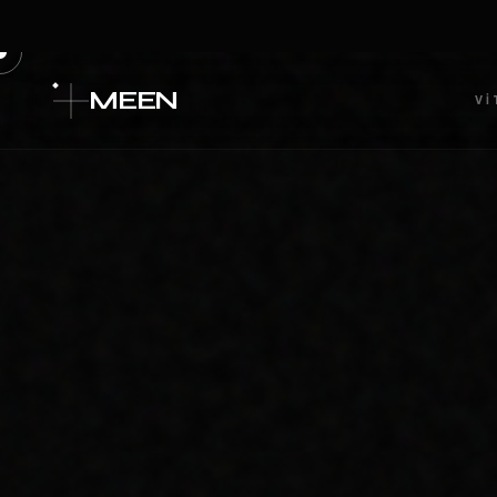
ANALIZ
ARNAVUTKÖY KURUMSAL WEB
TASARIM PAZARINDAKI
RAKIPLERINIZI VE ARAMA
HACIMLERINI DETAYLICA ANALIZ