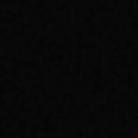
ZIRVESI
MEEN DESIGN GROUP OLARAK 100
MAKALEDE SUNDUĞUMUZ DIJITAL
VIZYONUN ÖZETI VE GELECEK
PLANLARIMIZ.
OKUMAYA DEVAM ET