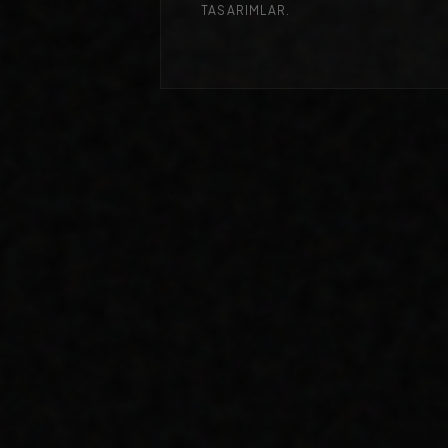
TASARIMLAR.
DIJITAL STRATEJI
B2B SEKTÖRÜNDE DIJITAL
DÖNÜŞÜM VE LIDERLIK