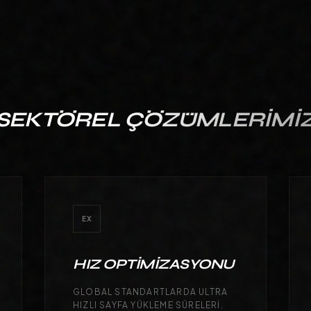
SEKTÖREL
ÇÖZÜMLERIMI
EX
HIZ OPTIMIZASYONU
GLOBAL STANDARTLARDA ULTRA
HIZLI SAYFA YÜKLEME SÜRELERI.