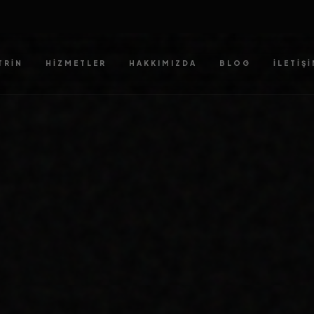
MOBIL UYUMLULUK
TASARIM
ARNAVUTKÖY'YE VE KURUMSAL
WEB TASARIM SEKTÖRÜNE ÖZEL
SANATSAL VE FONKSIYONEL
ARAYÜZLER KURGULUYORUZ.