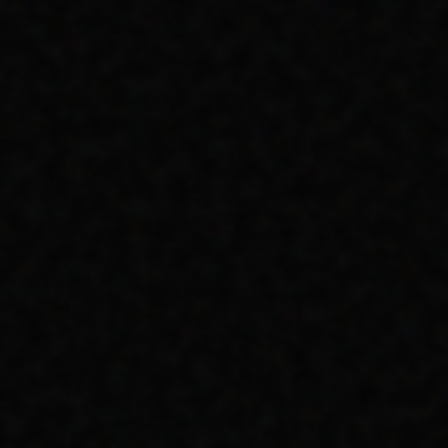
SANAYI VE ÜRETIM ODAKLI MARKALARIN
KATALOĞUN ÖTESINE GEÇEREK DIJITALDE
NASIL OTORITE OLABILECEĞI ÜZERINE.
OKUMAYA DEVAM ET
TÜM
ARNAV