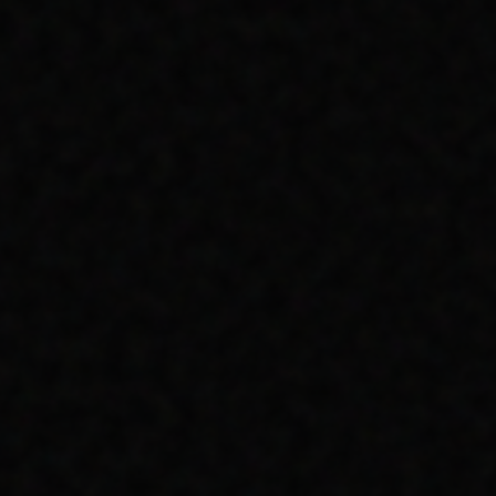
BEKLIYOR?
TEKNOLOJIK KIRILIMLAR, YENI SOSYAL
MECRALAR VE DEĞIŞEN KULLANICI
DAVRANIŞLARI ÜZERINE BIR PROJEKSIYON.
OKUMAYA DEVAM ET
UTKÖY