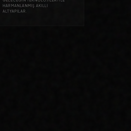
GELECEĞIN TEKNOLOJILERIYLE
HARMANLANMIŞ AKILLI
ALTYAPILAR.
OTORITE İNŞASI
DIJITAL USTALIK: 100
MAKALE ILE BILGININ