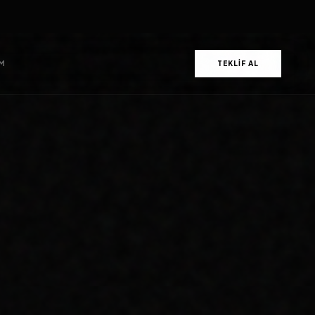
ULTRA RESPONSIVE UX
BÜYÜME
ARAMA MOTORLARINDA
ARNAVUTKÖY KURUMSAL WEB
TASARIM ARAMALARINDA
MARKANIZI KALICI OLARAK ZIRVEYE