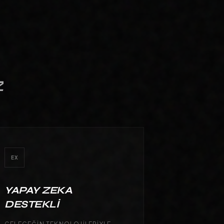
TAŞIYORUZ.
Z
EX
YAPAY ZEKA
DESTEKLI