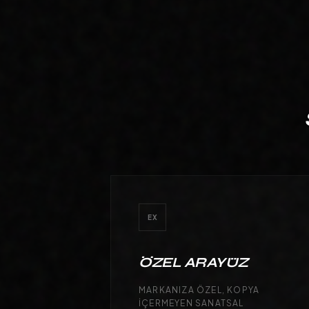
EDIYORUZ.
EX
ÖZEL ARAYÜZ
MARKANIZA ÖZEL, KOPYA
IÇERMEYEN SANATSAL