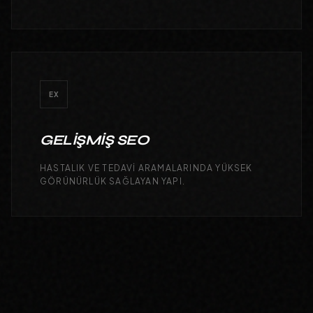
EX
GELIŞMIŞ SEO
HASTALIK VE TEDAVI ARAMALARINDA YÜKSEK
GÖRÜNÜRLÜK SAĞLAYAN YAPI.