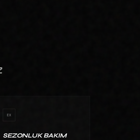
BAHÇELIEVLER PEYZAJ & BAHÇE
MIMARISI ARAMALARINDA
MARKANIZI KALICI OLARAK ZIRVEYE
TAŞIYORUZ.
Z
EX
SEZONLUK BAKIM