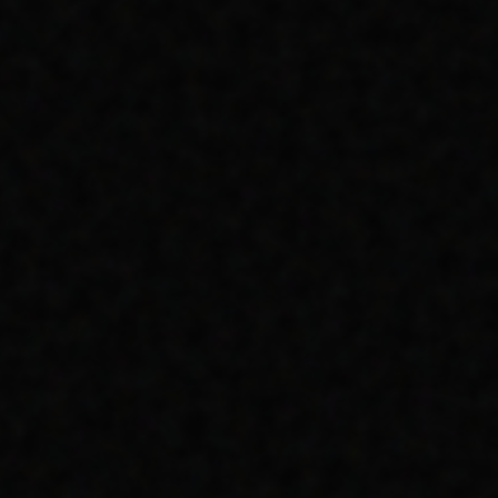
DÖNÜŞÜM HUNISININ EN
ALTI: SADAKAT VE
RETENTION
YENI MÜŞTERI EDINMEKTEN 5 KAT DAHA
UCUZ OLAN "MEVCUT MÜŞTERIYI TUTMA"
STRATEJILERI.
OKUMAYA DEVAM ET
TÜM