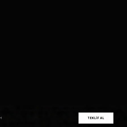
99.9% PREMIUM SLA
<1.2SN (GLOBAL AVG)
256-BIT AES ENCRYPTION