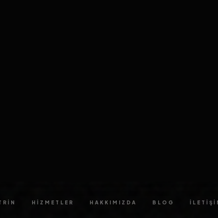
UPTIME
YÜKLENME HIZI
GÜVENLIK