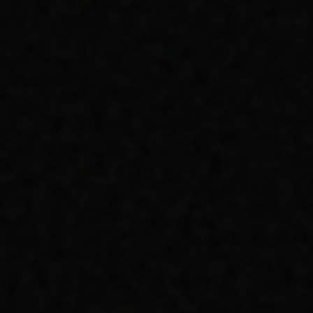
SATIŞ HUNILERI (SALES
FUNNELS) NASIL
KURULUR?
ZIYARETÇIYI ILK TEMASTAN SADIK
MÜŞTERIYE DÖNÜŞTÜREN 5 AŞAMALI
DIJITAL HUNI TASARIMI.
OKUMAYA DEVAM ET