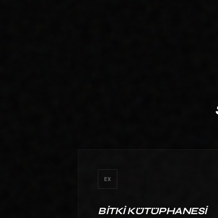
MIMARISI PAZARINDAKI
RAKIPLERINIZI VE ARAMA
HACIMLERINI DETAYLICA ANALIZ
EDIYORUZ.
EX
BITKI KÜTÜPHANESI