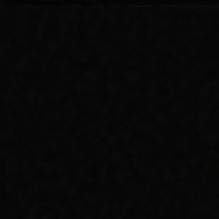
LIGHTHOUSE 95+
ULTRA RESPONSIVE UX
BÜYÜME
ARAMA MOTORLARINDA