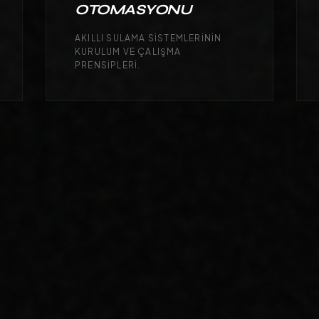
OTOMASYONU
AKILLI SULAMA SISTEMLERININ
KURULUM VE ÇALIŞMA
PRENSIPLERI.
DÖNÜŞÜM ODAKLILIK