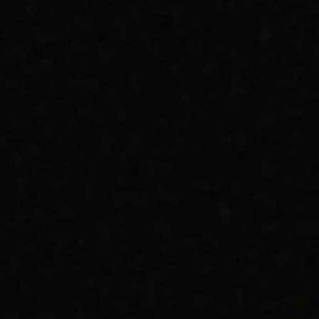
YENILENEBILIR ENERJI
FIRMALARI İÇIN DIJITAL
İTIBAR YÖNETIMI
GÜNEŞ VE RÜZGAR ENERJISI PROJELERININ
GLOBAL YATIRIMCILARA SUNUMU VE
TEKNIK VERI ŞEFFAFLIĞI.
OKUMAYA DEVAM ET