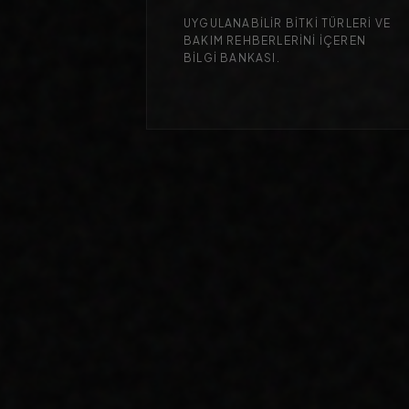
UYGULANABILIR BITKI TÜRLERI VE
BAKIM REHBERLERINI IÇEREN
BILGI BANKASI.
DÖNÜŞÜM ODAKLILIK