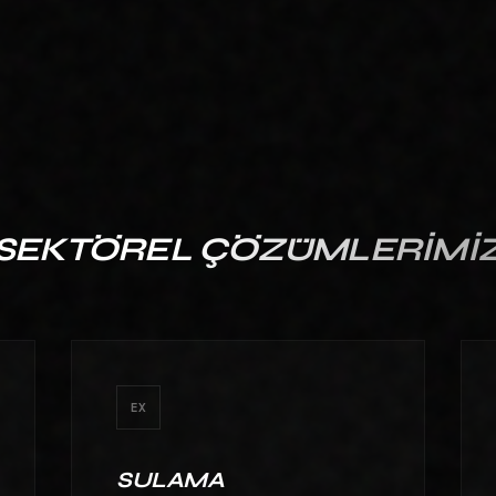
BAHÇE MIMARISI SEKTÖRÜNE ÖZEL
SANATSAL VE FONKSIYONEL
ARAYÜZLER KURGULUYORUZ.
SEKTÖREL
ÇÖZÜMLERIMI
EX
SULAMA