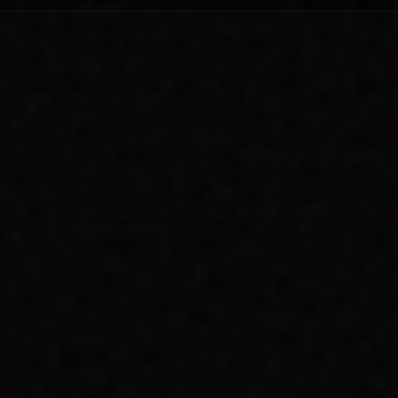
SEO PUANI
MOBIL UYUMLULUK
TASARIM
BAHÇELIEVLER'YE VE PEYZAJ &